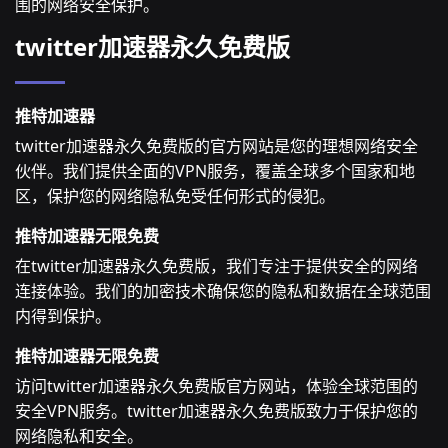
围的网络安全保护。
twitter加速器永久免费版
推特加速器
twitter加速器永久免费版的官方网站是您的理想网络安全
伙伴。我们提供全面的VPN服务，覆盖全球多个国家和地
区，保护您的网络隐私免受任何形式的侵犯。
推特加速器无限免费
在twitter加速器永久免费版，我们专注于提供安全的网络
连接体验。我们的加密技术确保您的隐私和数据在全球范围
内得到保护。
推特加速器无限免费
访问twitter加速器永久免费版官方网站，体验全球范围的
安全VPN服务。twitter加速器永久免费版致力于保护您的
网络隐私和安全。