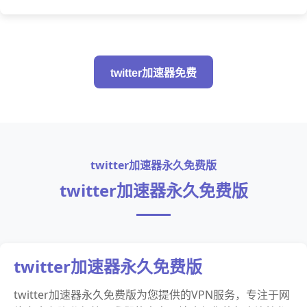
twitter加速器免费
twitter加速器永久免费版
twitter加速器永久免费版
twitter加速器永久免费版
twitter加速器永久免费版为您提供的VPN服务，专注于网