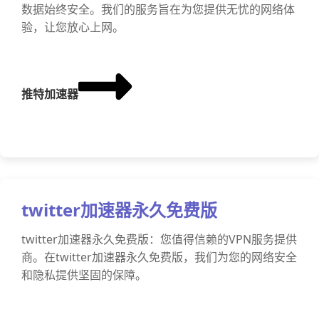
数据始终安全。我们的服务旨在为您提供无忧的网络体
验，让您放心上网。
推特加速器
twitter加速器永久免费版
twitter加速器永久免费版：您值得信赖的VPN服务提供
商。在twitter加速器永久免费版，我们为您的网络安全
和隐私提供坚固的保障。