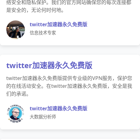
络安全和隐私保护。我们的官方网站确保您的每次连接都
是安全的，无论何时何地。
twitter加速器永久免费版
信息技术专家
twitter加速器永久免费版
twitter加速器永久免费版提供专业级的VPN服务，保护您
的在线活动安全。在twitter加速器永久免费版，安全是我
们的承诺。
twitter加速器永久免费版
大数据分析师