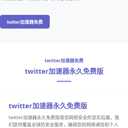
twitter加速器免费
twitter加速器免费
twitter加速器永久免费版
twitter加速器永久免费版
twitter加速器永久免费版是您网络安全的坚实后盾。我
们提供覆盖全球的安全服务，确保您的网络通信和个人